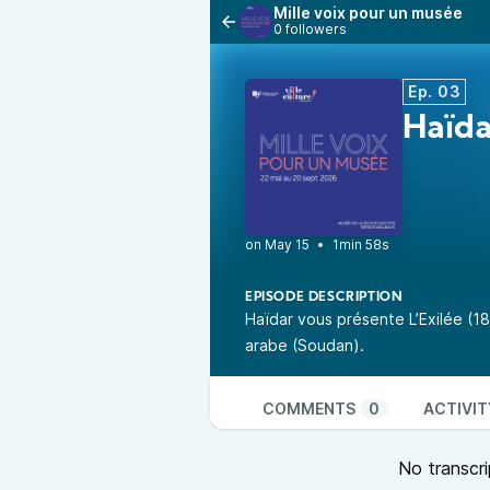
Mille voix pour un musée
0 followers
Ep. 03
Haïda
•
1min 58s
EPISODE DESCRIPTION
Haïdar vous présente L’Exilée (1
arabe (Soudan).
COMMENTS
0
ACTIVIT
No transcri