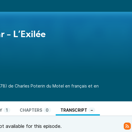
r - L’Exilée
878) de Charles Poterin du Motel en français et en
Y
1
CHAPTERS
0
TRANSCRIPT
–
pt available for this episode.