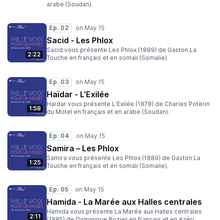
arabe (Soudan).
Ep. 02
Sacid - Les Phlox
Sacid vous présente Les Phlox (1889) de Gaston La
2:22
Touche en français et en somali (Somalie)
Ep. 03
Haïdar - L’Exilée
Haïdar vous présente L’Exilée (1878) de Charles Poterin
1:58
du Motel en français et en arabe (Soudan).
Ep. 04
Samira – Les Phlox
Samira vous présente Les Phlox (1889) de Gaston La
1:25
Touche en français et en somali (Somalie).
Ep. 05
Hamida - La Marée aux Halles centrales
Hamida vous présente La Marée aux Halles centrales
2:11
(1885) de Dominique Rozier en français et en Azéri