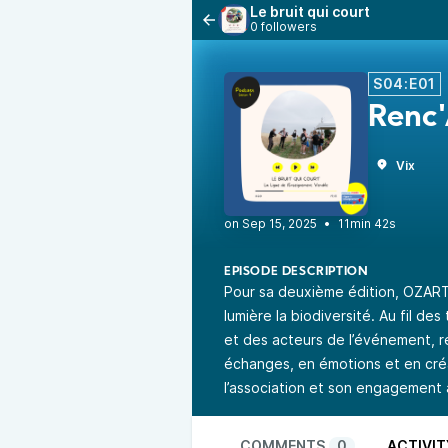
Le bruit qui court
0 followers
S04:E01
Renc'
Vix
•
11min 42s
EPISODE DESCRIPTION
Pour sa deuxième édition, OZART 
lumière la biodiversité. Au fil d
et des acteurs de l’événement, r
échanges, en émotions et en créa
l’association et son engagement à 
COMMENTS
0
ACTIVIT