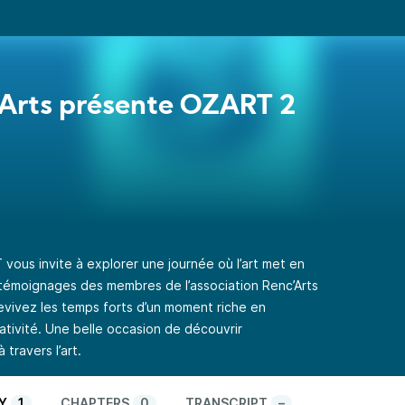
Arts présente OZART 2
vous invite à explorer une journée où l’art met en
es témoignages des membres de l’association Renc’Arts
evivez les temps forts d’un moment riche en
tivité. Une belle occasion de découvrir
travers l’art.
Y
1
CHAPTERS
0
TRANSCRIPT
–