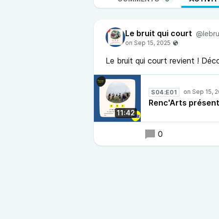
Le bruit qui court
@lebru
Le bruit qui court revient ! Déc
S04:E01
Renc'Arts présen
11:42
0