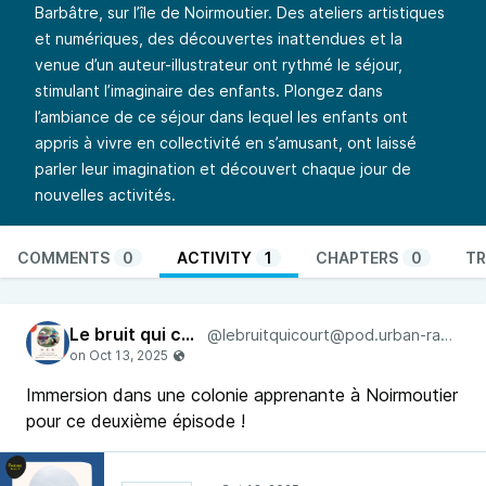
Barbâtre, sur l’île de Noirmoutier. Des ateliers artistiques
et numériques, des découvertes inattendues et la
venue d’un auteur-illustrateur ont rythmé le séjour,
stimulant l’imaginaire des enfants. Plongez dans
l’ambiance de ce séjour dans lequel les enfants ont
appris à vivre en collectivité en s’amusant, ont laissé
parler leur imagination et découvert chaque jour de
nouvelles activités.
COMMENTS
0
ACTIVITY
1
CHAPTERS
0
TR
Le bruit qui court
@lebruitquicourt@pod.urban-radio.com
Immersion dans une colonie apprenante à Noirmoutier
pour ce deuxième épisode !