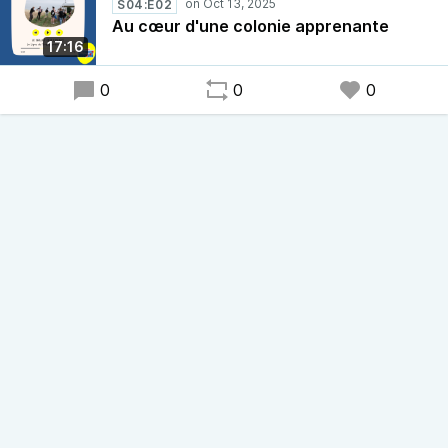
S04:E02
Au cœur d'une colonie apprenante
17:16
0
0
0