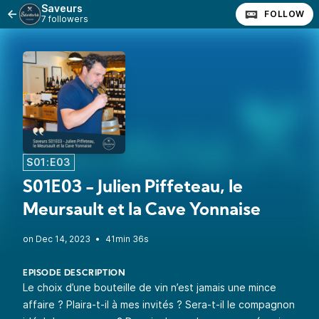
Saveurs
FOLLOW
7 followers
S01:E03
S01E03 - Julien Piffeteau, le
Meursault et la Cave Yonnaise
•
41min 36s
EPISODE DESCRIPTION
Le choix d’une bouteille de vin n’est jamais une mince
affaire ? Plaira-t-il à mes invités ? Sera-t-il le compagnon