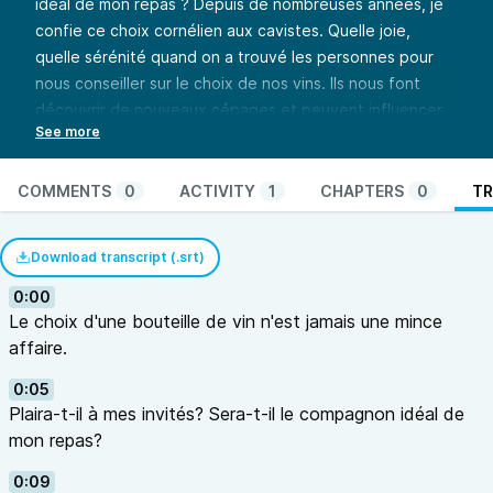
idéal de mon repas ? Depuis de nombreuses années, je
confie ce choix cornélien aux cavistes. Quelle joie,
quelle sérénité quand on a trouvé les personnes pour
nous conseiller sur le choix de nos vins. Ils nous font
découvrir de nouveaux cépages et peuvent influencer
sur l’orientation du menu que nous préparons dans notre
tête depuis quelques semaines. Il a rejoint l’équipe de la
Cave Yonnaise il y a maintenant quelques années, il a un
COMMENTS
0
ACTIVITY
1
CHAPTERS
0
TR
faible pour les vins de Savoie mais aussi pour le whisky.
Aujourd’hui, c’est Julien qui s’assoit à la table de Saveurs.
Download transcript (.srt)
Si vous souhaitez suivre l’aventure de Saveurs :
Rejoignez-nous
0:00
Le choix d'une bouteille de vin n'est jamais une mince
affaire.
0:05
Plaira-t-il à mes invités? Sera-t-il le compagnon idéal de
mon repas?
0:09