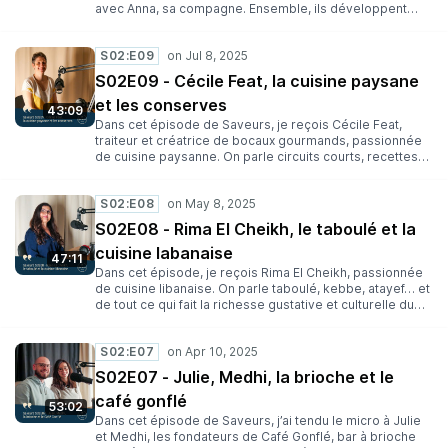
avec Anna, sa compagne. Ensemble, ils développent
deux activités complémentaires : la création de
préparations gastronomiques à base de miel et la mise
S02:E09
en scène photo et vidéo de recettes pour des marques,
chefs ou producteurs. Un duo inspirant, entre passion,
S02E09 - Cécile Feat, la cuisine paysane
créativité, et quête de sens.
et les conserves
43:09
Dans cet épisode de Saveurs, je reçois Cécile Feat,
traiteur et créatrice de bocaux gourmands, passionnée
de cuisine paysanne. On parle circuits courts, recettes
de saison, pickles de melonnette et ateliers cuisine avec
les enfants. Un échange engagé, gourmand et ancré
S02:E08
dans le terroir vendéen !
S02E08 - Rima El Cheikh, le taboulé et la
cuisine labanaise
47:11
Dans cet épisode, je reçois Rima El Cheikh, passionnée
de cuisine libanaise. On parle taboulé, kebbe, atayef… et
de tout ce qui fait la richesse gustative et culturelle du
Liban. Entre souvenirs, ateliers de cuisine et secrets
d’épices, Rima nous embarque pour un vrai voyage
S02:E07
culinaire.
S02E07 - Julie, Medhi, la brioche et le
café gonflé
53:02
Dans cet épisode de Saveurs, j’ai tendu le micro à Julie
et Medhi, les fondateurs de Café Gonflé, bar à brioche