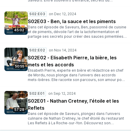
Saveurs. Entre souvenirs d’enfance, secrets du
thiéboudiène et découverte du bouye et du moringa,
elle nous dévoile une cuisine sénégalaise riche en
S02:E03
saveurs, entre traditions et créativité. Prépare-toi à
saliver et à voyager au cœur de l’Afrique dans chaque
S02E03 - Ben, la sauce et les piments
assiette.
Dans cet épisode de Saveurs, Ben, passionné de cuisine
45:02
et de piments, dévoile l’art de la lactofermentation et
partage ses secrets pour créer des sauces pimentées
uniques. Il explore les saveurs, des mélanges audacieux
comme piment et cerise, et raconte comment la
S02:E02
fermentation transforme les produits. Une plongée
épicée dans l’univers des sauces artisanales et des
S02E02 - Elisabeth Pierre, la bière, les
accords gourmands.
mets et les accords
50:55
Élisabeth Pierre, experte en bière et rédactrice en chef
de Mordu, nous plonge dans l’univers des accords
mets-bières. Elle raconte son parcours, son amour pour
la gastronomie et son engagement à valoriser les
producteurs artisanaux. À travers des anecdotes et des
S02:E01
conseils, elle encourage à découvrir les saveurs et à
marier les bières avec audace, des huîtres aux desserts,
S02E01 - Nathan Cretney, l'étoile et les
pour un plaisir gustatif authentique.
Reflets
57:28
Dans cet épisode de Saveurs, plongez dans l’univers
culinaire de Nathan Cretney, le chef étoilé du restaurant
Les Reflets à La Roche-sur-Yon. Découvrez son
parcours inspirant, de ses débuts en cuisine à l’obtention