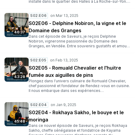
installé dans le quartier des Halles à La Roche-sur-Yon.
Ensemble, on a parlé souvenirs gustatifs,
entrepreneuriat local, amour du bon produit et café de
S02:E06
spécialité. Une rencontre moelleuse, audacieuse… et
ultra gourmande !
S02E06 - Delphine Nobiron, la vigne et le
Domaine des Granges
46:37
Dans cet épisode de Saveurs, je reçois Delphine
Nobiron, vigneronne passionnée du Domaine des
Granges, en Vendée. Entre souvenirs gustatifs et amour
du terroir, elle partage son parcours, son lien intime avec
la vigne et les secrets de son métier. De l’éco-pâturage
S02:E05
aux accords mets-vins en passant par les vendanges et
la transmission, cet épisode célèbre la passion du vin et
S02E05 - Romuald Chevalier et l'huitre
la richesse d’un terroir iodé. À vos papilles !
fumée aux aiguilles de pins
43:28
Plongez dans l’univers culinaire de Romuald Chevalier,
chef passionné et fondateur de Rendez-vous en cuisine.
Il nous embarque dans ses expériences
gastronomiques insolites : des repas en lieux secrets,
des rencontres inoubliables, et une cuisine ancrée dans
S02:E04
le terroir vendéen. Entre souvenirs d’enfance et
transmission du goût, il partage sa vision d’une
S02E04 - Rokhaya Sakho, le bouye et le
gastronomie authentique et conviviale. Un échange
moringa
savoureux à ne pas manquer !
45:48
Dans ce nouvel épisode de Saveurs, je reçois Rokhaya
Sakho, cheffe sénégalaise et fondatrice de Kayama