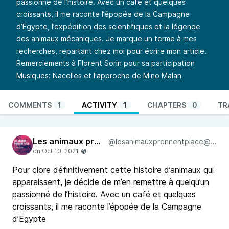
passionné de l’histoire. Avec un café et quelques
croissants, il me raconte l’épopée de la Campagne
d’Egypte, l’expédition des scientifiques et la légende
des animaux mécaniques. Je marque un terme à mes
recherches, repartant chez moi pour écrire mon article.
Remerciements à Florent Sorin pour sa participation
Musiques: Nacelles et l'approche de Mino Malan
COMMENTS
1
ACTIVITY
1
CHAPTERS
0
TR
Les animaux prennent place
@lesanimauxprennentplace@pod.urban-radio.com
Pour clore définitivement cette histoire d’animaux qui
apparaissent, je décide de m’en remettre à quelqu’un
passionné de l’histoire. Avec un café et quelques
croissants, il me raconte l’épopée de la Campagne
d’Egypte