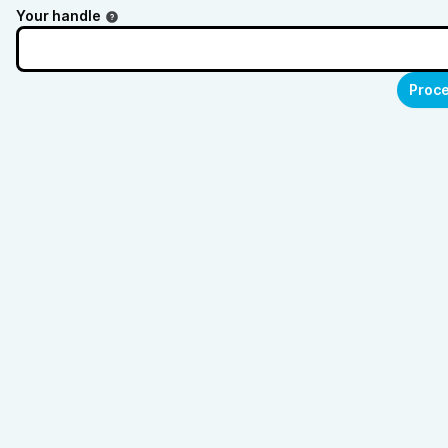
Your handle
Proce