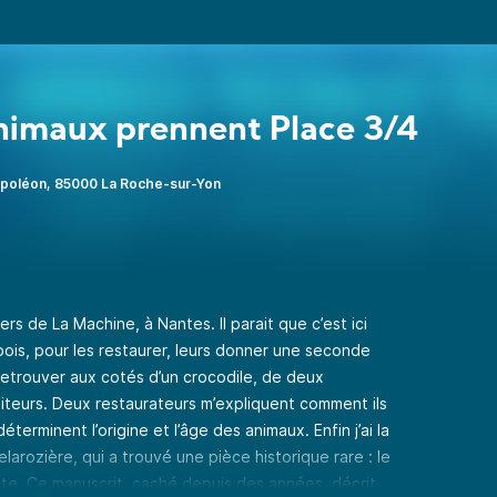
e
nimaux prennent Place 3/4
apoléon, 85000 La Roche-sur-Yon
rs de La Machine, à Nantes. Il parait que c’est ici
bois, pour les restaurer, leurs donner une seconde
retrouver aux cotés d’un crocodile, de deux
aiteurs. Deux restaurateurs m’expliquent comment ils
terminent l’origine et l’âge des animaux. Enfin j’ai la
arozière, qui a trouvé une pièce historique rare : le
te. Ce manuscrit, caché depuis des années, décrit