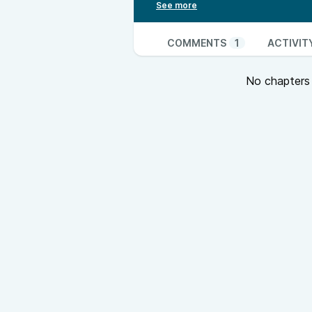
avec précision le mécanisme de ch
de Napoléon…
Remerciements à François Delaroz
COMMENTS
1
ACTIVIT
leur participation. Remerciement
accueil.
No chapters a
Musiques: Todo Cambia de Sylvan
L'approche de Mino Malan