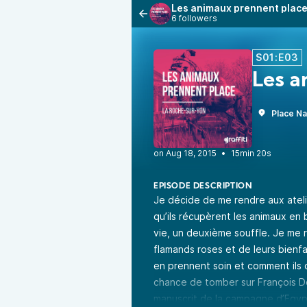
Les animaux prennent plac
6 followers
S01:E03
Les a
Place N
•
15min 20s
EPISODE DESCRIPTION
Je décide de me rendre aux atelie
qu’ils récupèrent les animaux en 
vie, un deuxième souffle. Je me 
flamands roses et de leurs bienf
en prennent soin et comment ils dé
chance de tomber sur François Del
manuscrit de la campagne d’Egyp