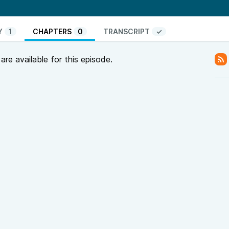
aque animal. Il serait écrit de la plume des savants
iere, Richard Trivallier et Emmanuel Bourgeau pour
Y
1
CHAPTERS
0
TRANSCRIPT
✓
s également à la compagnie La Machine pour leur
re available for this episode.
a Kane, Ya amar d'Egyptian Project, Nacelles et