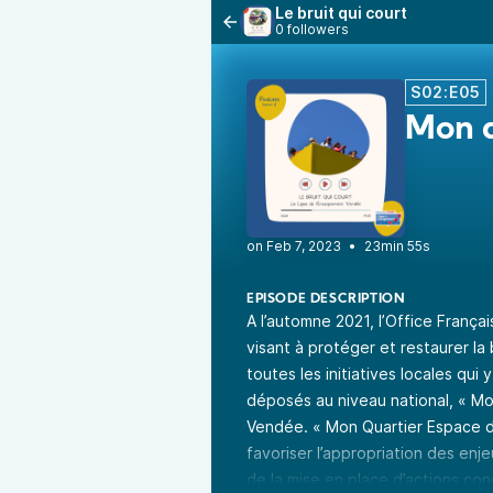
Le bruit qui court
0 followers
S02:E05
Mon q
•
23min 55s
EPISODE DESCRIPTION
A l’automne 2021, l’Office Françai
visant à protéger et restaurer la 
toutes les initiatives locales qui
déposés au niveau national, « Mo
Vendée. « Mon Quartier Espace de 
favoriser l’appropriation des enje
de la mise en place d’actions conc