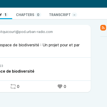
pour et par les citoyens.
porteuse principale du projet, ce projet s’inscrit
vec nos interlocuteurs de de la LPO Vendée, et de
Y
1
CHAPTERS
0
TRANSCRIPT
–
ture scientifique, technique et industrielle.
s à des ateliers menés auprès des habitants au sein
ien avec les acteurs associatifs présents sur le
itquicourt@pod.urban-radio.com
space de biodiversité : Un projet pour et par
ce de biodiversité
0
0