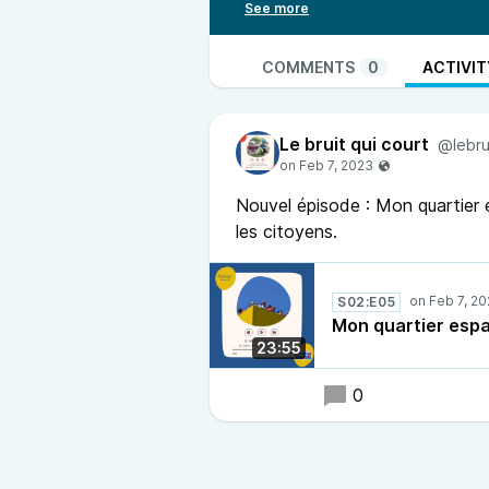
du lien ville campagne. Un projet 
Si la Ligue de l’enseignement est 
dans une dynamique collective a
COMMENTS
0
ACTIVIT
Terre des Sciences, centre de cul
Dans cette épisode nous assiston
Le bruit qui court
des quartiers prioritaires et en l
@lebru
territoire.
Nouvel épisode : Mon quartier e
les citoyens.
S02:E05
Mon quartier espa
23:55
0