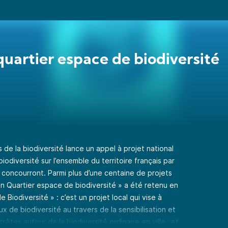
uartier espace de biodiversité
s de la biodiversité lance un appel à projet national
biodiversité sur l’ensemble du territoire français par
 y concourront. Parmi plus d’une centaine de projets
n Quartier espace de biodiversité » a été retenu en
Biodiversité » : c’est un projet local qui vise à
ux de biodiversité au travers de la sensibilisation et
rètes autour de la biodiversité ordinaire en ville ; et