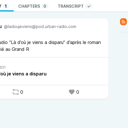
Y
1
CHAPTERS
0
TRANSCRIPT
✓
u
@ladoujeviens@pod.urban-radio.com
dio “Là d’où je viens a disparu” d’après le roman
cié au Grand R
’où je viens a disparu
0
0