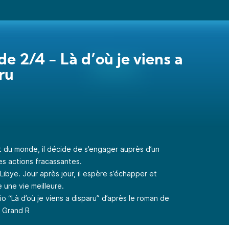
de 2/4 - Là d’où je viens a
ru
t du monde, il décide de s’engager auprès d’un
s actions fracassantes.
n Libye. Jour après jour, il espère s’échapper et
e une vie meilleure.
o “Là d’où je viens a disparu” d’après le roman de
u Grand R