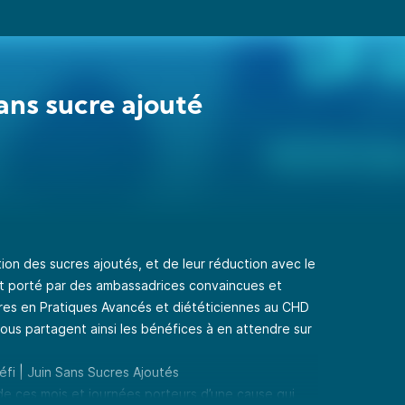
sans sucre ajouté
tion des sucres ajoutés, et de leur réduction avec le
 est porté par des ambassadrices convaincues et
ières en Pratiques Avancés et diététiciennes au CHD
nous partagent ainsi les bénéfices à en attendre sur
éfi
| Juin Sans Sucres Ajoutés
 de ces mois et journées porteurs d’une cause qui