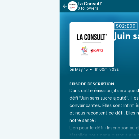
La Consult’
0 followers
S02:E09
Juin 
•
1h 00min 03s
EPISODE DESCRIPTION
Dans cette émission, il sera ques
défi “Juin sans sucre ajouté”. Il
convaincantes. Elles sont Infirm
et nous racontent ce défi. Elles 
notre santé !
Lien pour le défi :
Inscription au d
Mathilde nous parle quant à elle