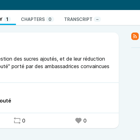
n et de se questionner sur ses comportements. Voici
/www.afa.asso.fr/locations/la-roche-sur-yon-85-mici-
Y
1
CHAPTERS
0
TRANSCRIPT
–
appel-du-cii-pour-la-journee-internationale-des-
r-des
livre : “Les mots sont des fenêtres ou bien ce sont
rg.
estion des sucres ajoutés, et de leur réduction
ajouté" porté par des ambassadrices convaincues
jouté
0
0