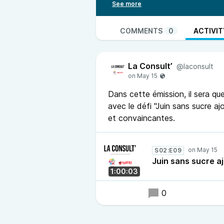
permettent de sensibiliser chacu
quelques liens évoqués :
https:/
kawa-rencontre-conviviale/
COMMENTS
0
ACTIVIT
https://www.icn.ch/fr/actualites/
infirmieres-2026-le-pouvoir-dagi
La Consult’
Enfin, Christian nous partage le 
@laconsult
des murs” de Marshall B. Rosenbe
Dans cette émission, il sera qu
avec le défi "Juin sans sucre 
et convaincantes.
S02:E09
Juin sans sucre a
1:00:03
0