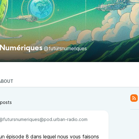
 Numériques
@futursnumeriques
ABOUT
 posts
@futursnumeriques@pod.urban-radio.com
un épisode 8 dans lequel nous vous faisons