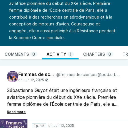
aviatrice pionnière du début du XXe siècle. Première
femme diplômée de l’École centrale de Paris, elle a
contribué à des recherches en aérodynamique et à la
conception de moteurs d’avion. Courageuse et
engagée, elle a aussi participé à la Résistance pendant
la Seconde Guerre mondiale.
COMMENTS
0
ACTIVITY
1
CHAPTERS
0
TR
Femmes de sciences
@femmesdesciences@pod.urban-radio.com
Sébastienne Guyot était une ingénieure française et
aviatrice pionnière du début du XXe siècle. Première
femme diplômée de l’École centrale de Paris, elle a
contribué à des recherches en aérodynamique et à la
conception de moteurs d’avion. Courageuse et
engagée, elle a aussi participé à la Résistance
Ep. 12