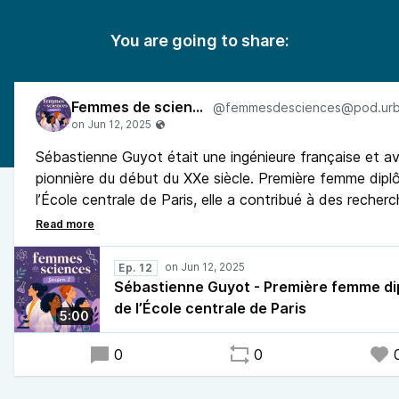
You are going to share:
Femmes de sciences
Sébastienne Guyot était une ingénieure française et av
pionnière du début du XXe siècle. Première femme dip
l’École centrale de Paris, elle a contribué à des recher
aérodynamique et à la conception de moteurs d’avion.
Courageuse et engagée, elle a aussi participé à la Rési
pendant la Seconde Guerre mondiale.
Ep. 12
Sébastienne Guyot - Première femme d
de l’École centrale de Paris
5:00
0
0