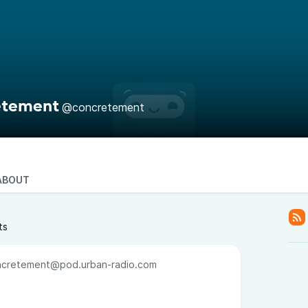
ètement
@concretement
ABOUT
ts
cretement@pod.urban-radio.com