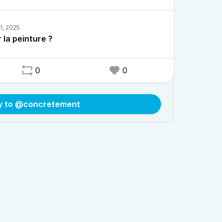
 la peinture ?
0
0
y to @concretement