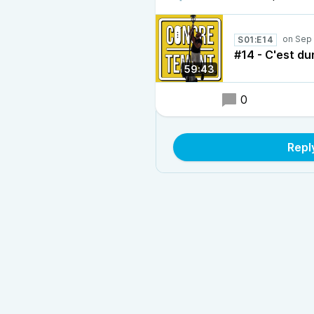
S01:E14
#14 - C'est dur
59:43
0
Repl