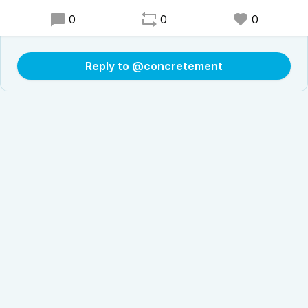
0
0
0
Reply to @concretement