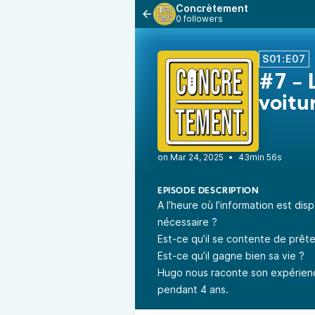
Concrètement
0 followers
S01:E07
#7 - 
voitur
•
43min 56s
EPISODE DESCRIPTION
A l’heure où l’information est dis
nécessaire ?
Est-ce qu’il se contente de prêter
Est-ce qu’il gagne bien sa vie ?
Hugo nous raconte son expérien
pendant 4 ans.