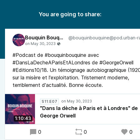
You are going to share:
Bouquin Bouquine
#Podcast de #bouquinbouquine avec
#DansLaDecheAParisEtALondres de #GeorgeOrwell
#Editions10/18. Un témoignage autobiographique (192
sur la misère et l'exploitation. Tristement moderne,
terriblement d'actualité. Bonne écoute.
S11:E07
"Dans la dèche à Paris et à Londres" de
George Orwell
1:10:43
0
0
0