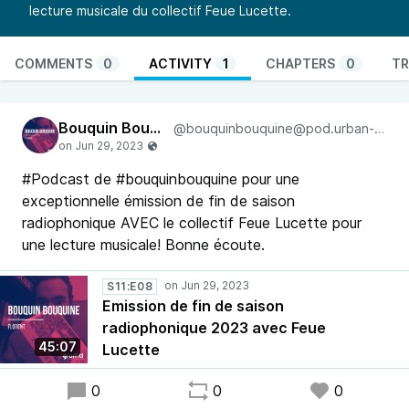
lecture musicale du collectif Feue Lucette.
COMMENTS
0
ACTIVITY
1
CHAPTERS
0
TR
Bouquin Bouquine
@bouquinbouquine@pod.urban-radio.com
#Podcast de #bouquinbouquine pour une
exceptionnelle émission de fin de saison
radiophonique AVEC le collectif Feue Lucette pour
une lecture musicale! Bonne écoute.
S11:E08
Emission de fin de saison
radiophonique 2023 avec Feue
45:07
Lucette
0
0
0