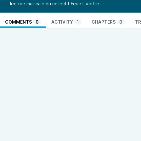
lecture musicale du collectif Feue Lucette.
COMMENTS
0
ACTIVITY
1
CHAPTERS
0
TR