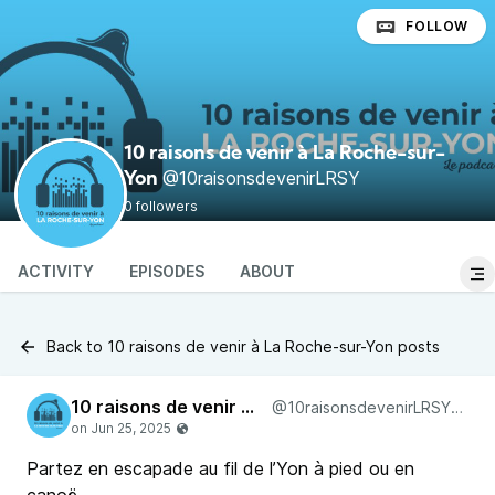
FOLLOW
10 raisons de venir à La Roche-sur-
@10raisonsdevenirLRSY
Yon
0 followers
ACTIVITY
EPISODES
ABOUT
Back to 10 raisons de venir à La Roche-sur-Yon posts
10 raisons de venir à La Roche-sur-Yon
@10raisonsdevenirLRSY@pod.urban-radio.com
Partez en escapade au fil de l’Yon à pied ou en