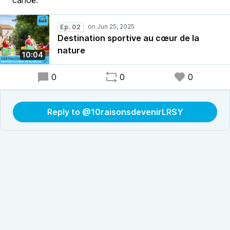
canoë.
Ep. 02
Destination sportive au cœur de la
nature
10:04
0
0
0
Reply to @10raisonsdevenirLRSY