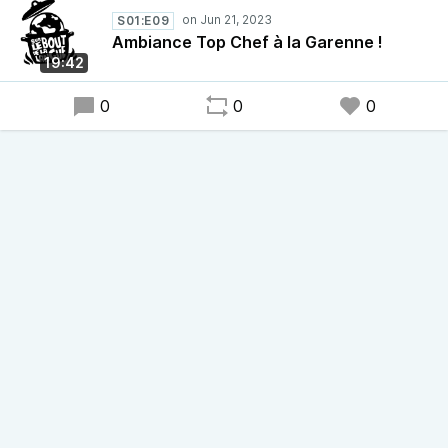
Saïd Soumaila.
S01:E09
Ambiance Top Chef à la Garenne !
19:42
0
0
0