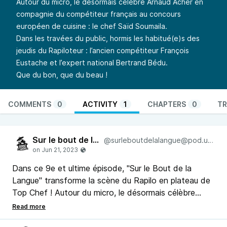
Autour du micro, le désormais célèbre Arnaud Acher en
compagnie du compétiteur français au concours
européen de cuisine : le chef Saïd Soumaila.
Dans les travées du public, hormis les habitué(e)s des
jeudis du Rapiloteur : l’ancien compétiteur François
Eustache et l’expert national Bertrand Bédu.
Que du bon, que du beau !
COMMENTS
0
ACTIVITY
1
CHAPTERS
0
TR
Sur le bout de la langue
@surleboutdelalangue@pod.urban-radio.com
Dans ce 9e et ultime épisode, "Sur le Bout de la
Langue" transforme la scène du Rapilo en plateau de
Top Chef ! Autour du micro, le désormais célèbre
@Arnaud Acher en compagnie du compétiteur
français au concours européen de cuisine : le chef