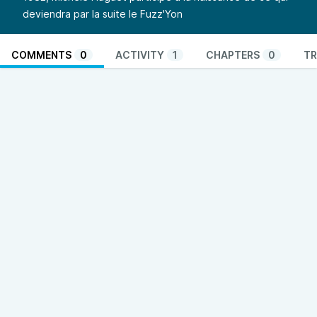
deviendra par la suite le Fuzz'Yon
COMMENTS
0
ACTIVITY
1
CHAPTERS
0
TR