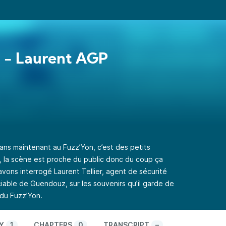
 - Laurent AGP
6 ans maintenant au Fuzz’Yon, c’est des petits
, la scène est proche du public donc du coup ça
vons interrogé Laurent Tellier, agent de sécurité
able de Guendouz, sur les souvenirs qu’il garde de
du Fuzz’Yon.
Y
1
CHAPTERS
0
TRANSCRIPT
–