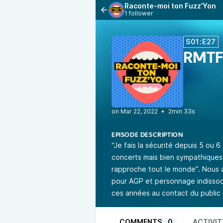
Raconte-moi ton Fuzz’Yon
1 follower
S01:E27
RMTF
•
2min 33s
EPISODE DESCRIPTION
“Je fais la sécurité depuis 5 ou 
concerts mais bien sympathiques
rapproche tout le monde”. Nous a
pour AGP et personnage indissoci
ces années au contact du public 
COMMENTS
0
ACTIVIT