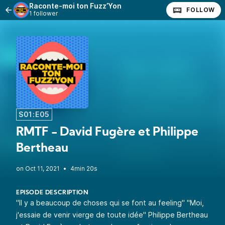
Raconte-moi ton Fuzz’Yon
FOLLOW
1 follower
S01:E05
RMTF - David Fugère et Philippe
Bertheau
•
4min 20s
EPISODE DESCRIPTION
"Il y a beaucoup de choses qui se font au feeling" "Moi,
j'essaie de venir vierge de toute idée" Philippe Bertheau