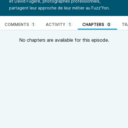
et David Fugère, photographes professionnels,
partagent leur approche de leur métier au Fuzz'Yon.
COMMENTS
1
ACTIVITY
1
CHAPTERS
0
TR
No chapters are available for this episode.