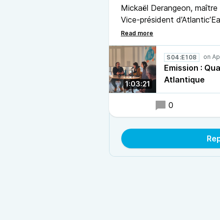
Mickaël Derangeon, maître
Vice-président d’Atlantic’
et littoral à France Natur
S04:E108
Emission : Qua
Atlantique
1:03:21
0
Rep