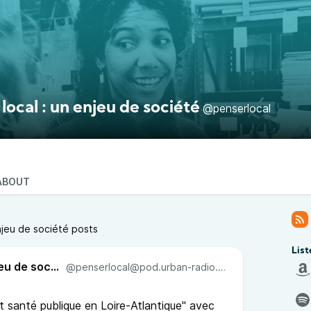
local : un enjeu de société
@penserlocal
ABOUT
njeu de société posts
List
Penser local : un enjeu de société
@penserlocal@pod.urban-radio.com
et santé publique en Loire-Atlantique" avec