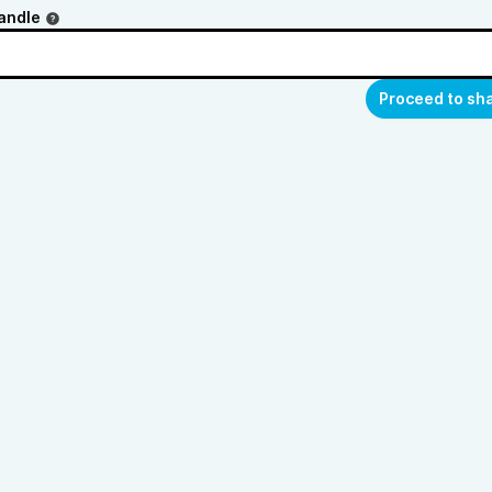
andle
Proceed to sh