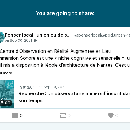
You are going to share:
Penser local : un enjeu de société
Centre d’Observation en Réalité Augmentée et Lieu
mmersion Sonore est une « niche cognitive et sensorielle », u
il mis à disposition à l’école d’architecture de Nantes. C’est 
jet pensé et réalisé intégralement à Nantes, en interaction
manente avec des étudiants, des chercheurs, et des artisan
aux.
S01:E01
Recherche : Un observatoire immersif inscrit da
son temps
5:00
0
0
0