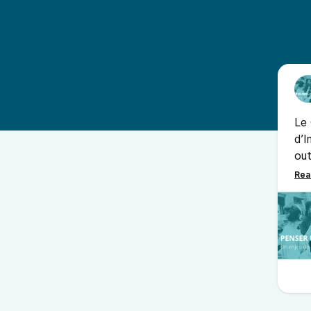
Le 
d’I
out
pro
per
loc