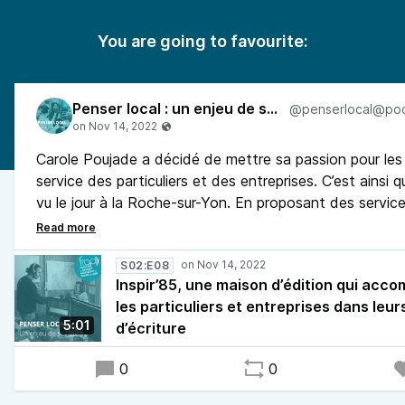
You are going to favourite:
Penser local : un enjeu de société
Carole Poujade a décidé de mettre sa passion pour le
service des particuliers et des entreprises. C’est ainsi qu
vu le jour à la Roche-sur-Yon. En proposant des servic
soutien à l’écriture et à la rédaction, l’éditrice accompa
particuliers à mettre en page leurs récits. Inspir’85 don
ouvrages faits sur-mesure. Gwenaëlle Nicolas de Graffi
S02:E08
Inspir’85, une maison d’édition qui acc
Radio a rencontré Carole Poujade à la Roche-sur-Yon 
les particuliers et entreprises dans leur
discuter de ce projet.
5:01
d’écriture
0
0