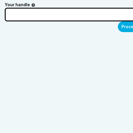
Your handle
Proce