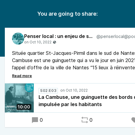
You are going to share:
Penser local : un enjeu de société
Située quartier St-Jacques-Pirmil dans le sud de Nante
Cambuse est une guinguette qui a vu le jour en juin 2021
l’appel d’offre de la ville de Nantes “15 lieux à réinventer
habitants se sont mobilisés pour lancer ce projet de tier
C’est l’association Rêver Sèvre qui dirige ce lieu festif et
Michel Sourget de la radio AlterNantes est parti recueilli
S02:E03
propos des co-gérants Isabelle et André, ravis de dyna
La Cambuse, une guinguette des bords 
du quartier.
impulsée par les habitants
10:00
0
0