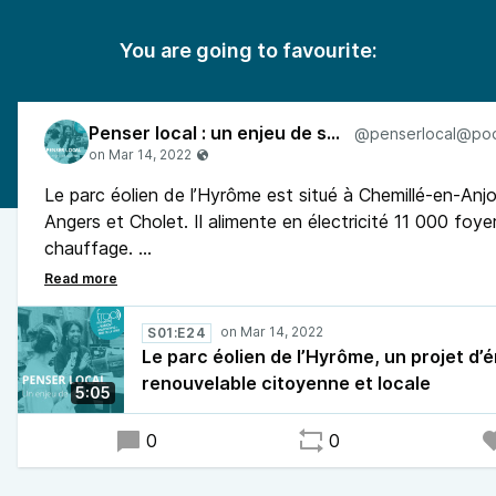
You are going to favourite:
Penser local : un enjeu de société
Le parc éolien de l’Hyrôme est situé à Chemillé-en-Anjo
Angers et Cholet. Il alimente en électricité 11 000 foye
chauffage.
Ce projet existe grâce à la mobilisation de plus de 300
qui gèrent ainsi le parc, sa production d’électricité et se
a aussi été soutenu par le département Mauges Comm
S01:E24
Énergie Partagée, une association qui accompagne et 
Le parc éolien de l’Hyrôme, un projet d’
projets d’énergie renouvelable dans toute la France.
renouvelable citoyenne et locale
5:05
0
0