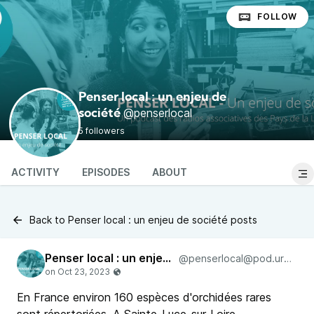
FOLLOW
Penser local : un enjeu de
@penserlocal
société
5 followers
ACTIVITY
EPISODES
ABOUT
Back to Penser local : un enjeu de société posts
Penser local : un enjeu de société
@penserlocal@pod.urban-radio.com
En France environ 160 espèces d'orchidées rares