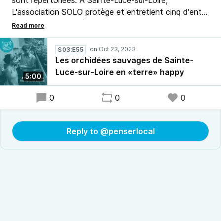
sont répertoriées. A Sainte-Luce-sur-Loire,
L'association SOLO protège et entretient cinq d'entre
elles qui «co-habitent» sur un terrain de 37000 m².
Reportage mené par Alternantes.
S03:E55
Les orchidées sauvages de Sainte-
Luce-sur-Loire en «terre» happy
5:00
0
0
0
Reply to @penserlocal