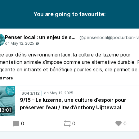
You are going to favourite:
Penser local : un enjeu de société
e aux défis environnementaux, la culture de luzerne pour
limentation animale s’impose comme une alternative durable. 
geante en intrants et bénéfique pour les sols, elle permet de
uire l’usage des pesticides et préserver la qualité des nappes
éatiques.
S04:E112
9/15 – La luzerne, une culture d’espoir pour
préserver l’eau / Itw d’Anthony Uijttewaal
13:01
0
0
0