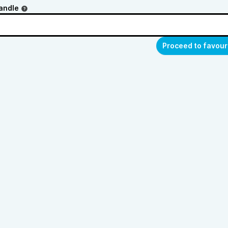
andle
Proceed to favour