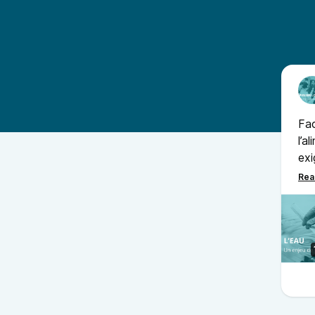
Fac
l’a
exi
réd
phr