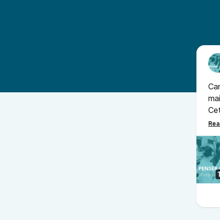
Cam
mai
Cet
jou
du 