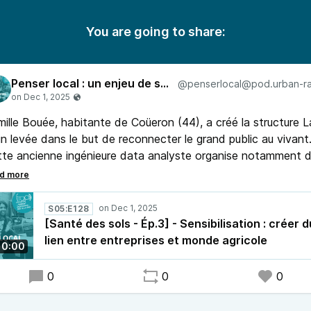
You are going to share:
Penser local : un enjeu de société
ille Bouée, habitante de Coüeron (44), a créé la structure L
n levée dans le but de reconnecter le grand public au vivant
te ancienne ingénieure data analyste organise notamment 
rnées à la ferme pour les entreprises. Une expérience qui cré
lien, valorisante pour l’agriculteur.
S05:E128
[Santé des sols - Ép.3] - Sensibilisation : créer d
lien entre entreprises et monde agricole
10:00
0
0
0