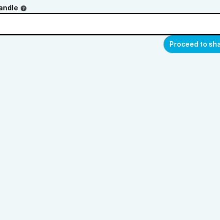
andle
Proceed to sh