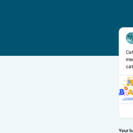
Cet
men
cat
Your h