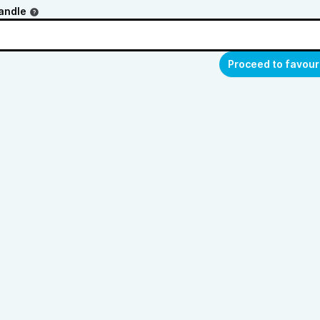
andle
Proceed to favour