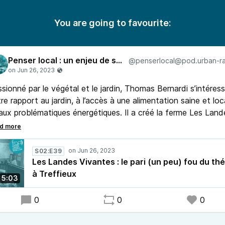
You are going to favourite:
Penser local : un enjeu de société
sionné par le végétal et le jardin, Thomas Bernardi s’intéres
re rapport au jardin, à l’accès à une alimentation saine et loc
aux problématiques énergétiques. Il a créé la ferme Les Land
antes, à Treffieux, sur laquelle il produit du thé, mais aussi d
its fruits (myrtilles, groseilles, cassis...).
S02:E39
Les Landes Vivantes : le pari (un peu) fou du thé
à Treffieux
5:03
0
0
0