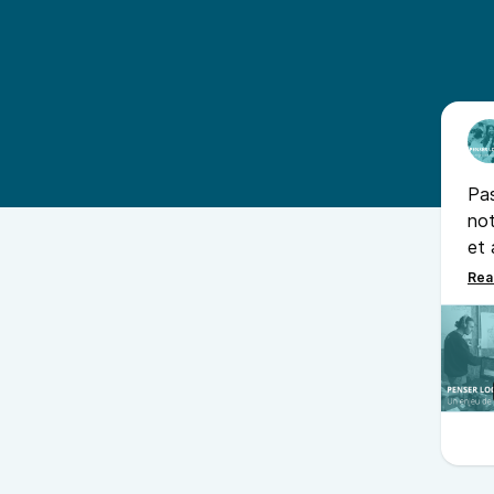
Pas
not
et 
Viv
pet