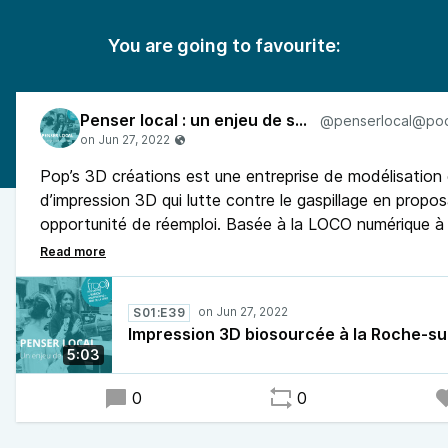
You are going to favourite:
Penser local : un enjeu de société
Pop’s 3D créations est une entreprise de modélisation 
d’impression 3D qui lutte contre le gaspillage en propo
opportunité de réemploi. Basée à la LOCO numérique à
sur-Yon l'entreprise réalise sur commande des réparatio
pièces de rechanges ou des créations à partir de maté
biodégradables. Gwenaëlle Nicolas de Graffiti Urban R
S01:E39
rencontré Pauline Boureau, créatrice de Pop’s 3D créat
Impression 3D biosourcée à la Roche-su
5:03
0
0