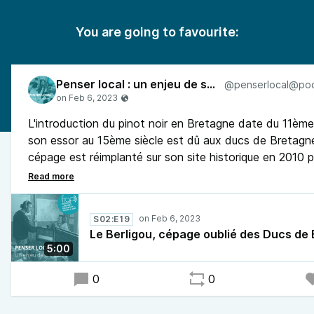
You are going to favourite:
Penser local : un enjeu de société
L'introduction du pinot noir en Bretagne date du 11ème
son essor au 15ème siècle est dû aux ducs de Bretagn
cépage est réimplanté sur son site historique en 2010 p
l'association Le Berligou. Celle-ci produit en rouge et e
hectolitres par an.
Michel Sourget d’AlterNantes a rencontré Yves Averty,
S02:E19
Poulard et Maurice Foucher de l’association Le Berligou
Le Berligou, cépage oublié des Ducs de
taille des vignes.
5:00
0
0