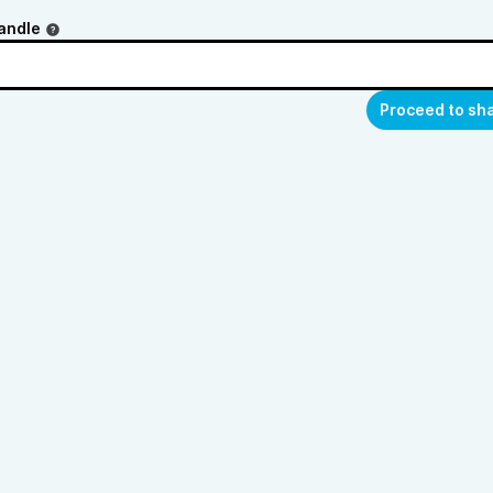
andle
Proceed to sh