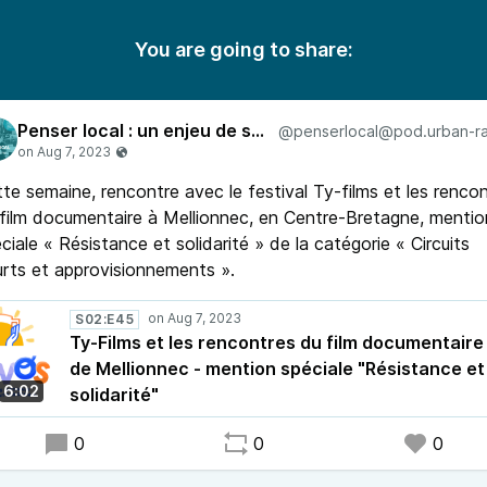
You are going to share:
Penser local : un enjeu de société
te semaine, rencontre avec le festival Ty-films et les renco
film documentaire à Mellionnec, en Centre-Bretagne, mentio
ciale « Résistance et solidarité » de la catégorie « Circuits
rts et approvisionnements ».
S02:E45
Ty-Films et les rencontres du film documentaire
de Mellionnec - mention spéciale "Résistance et
6:02
solidarité"
0
0
0