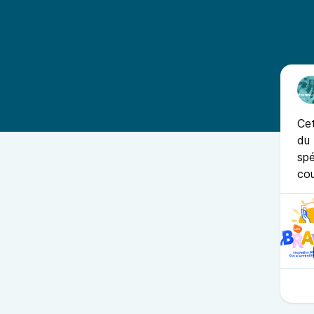
Cet
du 
spé
cou