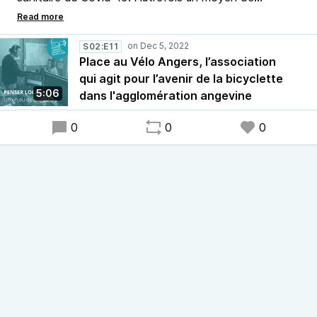
Bref, c’est un enjeu de société.
locomotion considéré comme un loisir, il devient l’un
des moyens de transport d'avenir pour les zones
urbaines et périurbaines partout en région Pays de la
S02:E11
Place au Vélo Angers, l’association
Loire. Nicolas Mercier de Radio G! a rencontré
qui agit pour l’avenir de la bicyclette
Nicolas Marty, co-président de l’association Place au
5:06
dans l'agglomération angevine
Vélo Angers afin de discuter des enjeux que
représentent les deux-roues dans le paysage urbain.
0
0
0