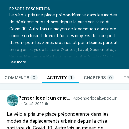
EPISODE DESCRIPTION
Le vélo a pris une place prépondérante dans les modes
de déplacements urbains depuis la crise sanitaire du
Covid-19. Autrefois un moyen de locomotion considéré
comme un loisir, il devient l’un des moyens de transport
d’avenir pour les zones urbaines et périurbaines partout
en région Pays de la Loire (Nantes, Laval, Saumur etc.).
Nicolas Mercier de Radio G! a rencontré Nicolas Marty,
co-président de l’association Place au Vélo Angers afin
de discuter des enjeux que représentent les deux-roues
dans le paysage urbain des prochaines années.
COMMENTS
0
ACTIVITY
1
CHAPTERS
0
TR
Penser local : un enjeu de société
est un programme
commun des radios associatives en Pays de la Loire. Une
Penser local : un enjeu de société
émission mutualisée entre 15 radios qui, à travers la
@penserlocal@pod.urban-radio.com
diffusion de reportages hebdomadaires, vous emmène à
la rencontre d’initiatives qui questionnent la proximité.
Le vélo a pris une place prépondérante dans les
Penser le local pour questionner : la consommation, la
modes de déplacements urbains depuis la crise
production, la culture, l’énergie, l’économie, la politique…
sanitaire du Covid-19. Autrefois un moyen de