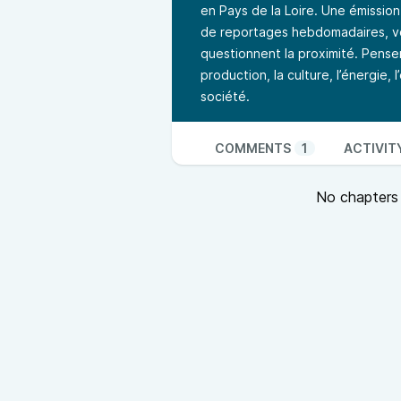
en Pays de la Loire. Une émission 
de reportages hebdomadaires, vou
questionnent la proximité. Penser
production, la culture, l’énergie, 
société.
COMMENTS
1
ACTIVIT
No chapters a