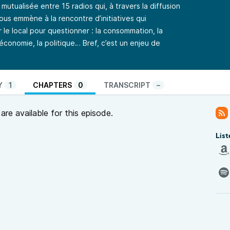
mutualisée entre 15 radios qui, à travers la diffusion
s emmène à la rencontre d’initiatives qui
 le local pour questionner : la consommation, la
l’économie, la politique… Bref, c’est un enjeu de
Y
1
CHAPTERS
0
TRANSCRIPT
–
re available for this episode.
List