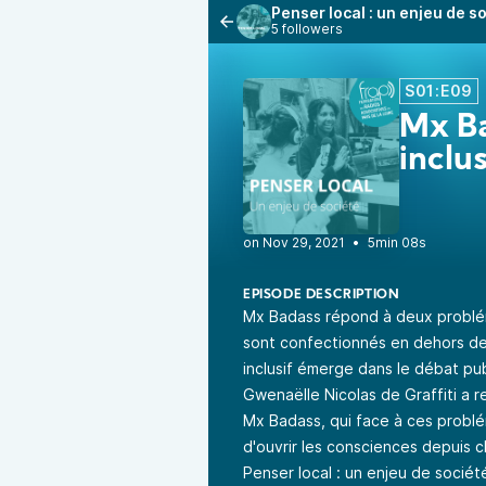
Penser local : un enjeu de s
5 followers
S01:E09
Mx Ba
inclu
•
5min 08s
EPISODE DESCRIPTION
Mx Badass répond à deux probléma
sont confectionnés en dehors de
inclusif émerge dans le débat publ
Gwenaëlle Nicolas de Graffiti a r
Mx Badass, qui face à ces probl
d'ouvrir les consciences depuis c
Penser local : un enjeu de sociét