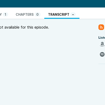
Christian Gendronneau, et Roland Le Moigne.
-vous sur orchidees-loire-ocean.fr ou sur sbco.fr
té est un programme commun des radios associatives
Y
1
CHAPTERS
0
TRANSCRIPT
–
mutualisée entre 14 radios qui, à travers la diffusion
s emmène à la rencontre d’initiatives qui
pt available for this episode.
 le local pour questionner : la consommation, la
l’économie, la politique… Bref, c’est un enjeu de
List
é
est un programme commun des radios associatives
mutualisée entre 15 radios qui, à travers la diffusion
s emmène à la rencontre d’initiatives qui
 le local pour questionner : la consommation, la
l’économie, la politique… Bref, c’est un enjeu de