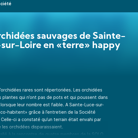
ociété
rchidées sauvages de Sainte-
sur-Loire en «terre» happy
orchidées rares sont répertoriées. Les orchidées
 plantes qui n’ont pas de pots et qui poussent dans
s lorsque leur nombre est faible. A Sainte-Luce-sur-
co-habitent» grâce à l’entretien de la Société
elle-ci a constaté qu’un terrain était envahi par
 les orchidées disparaissaient.
 allé à la rencontre de quatre membres de la SOLO,