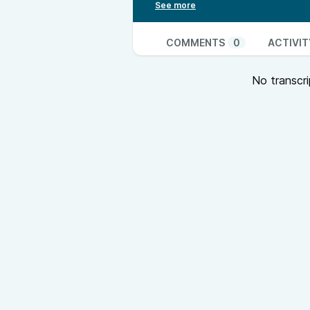
Jocelyne Cirman, Steven Dupuy, 
Pour en savoir davantage, rendez
Penser local : un enjeu de socié
COMMENTS
0
ACTIVIT
en Pays de la Loire. Une émission 
de reportages hebdomadaires, vou
No transcri
questionnent la proximité. Penser
production, la culture, l’énergie, 
société.
Penser local : un enjeu de sociét
en Pays de la Loire. Une émission 
de reportages hebdomadaires, vou
questionnent la proximité. Penser
production, la culture, l’énergie, 
société.