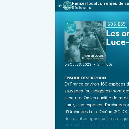
Penser local : un enjeu de s
5 followers
S03:E55
Les o
Luce-
•
5min 00s
EPISODE DESCRIPTION
En France environ 160 espèces d’
sauvages (ou indigènes) sont des
la nature. On les qualifie de rare
Loire, cinq espèces d’orchidées «
d’Orchidées Loire Océan (SOLO). C
des plantes opportunistes et que
Michel Sourget d’Alternantes est