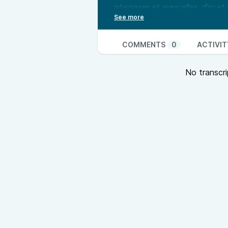
intersexes et asexuelles, d’ici et d
Penser local : un enjeu de sociét
en Pays de la Loire. Une émission 
de reportages hebdomadaires, vou
COMMENTS
0
ACTIVIT
questionnent la proximité. Penser
production, la culture, l’énergie, 
No transcri
société.