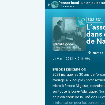
Penser local : un enjeu de s
5 followers
S02:E31
L’ass
dans 
de N
Nantes
•
5min 06s
EPISODE DESCRIPTION
2023 marque les 30 ans de l’organi
mariage aux couples homosexuels
micro à Émeric Migaise, coordina
sur toute la Loire-Atlantique, N
en plein cœur de la Cité des Ducs
d’information pour les personnes 