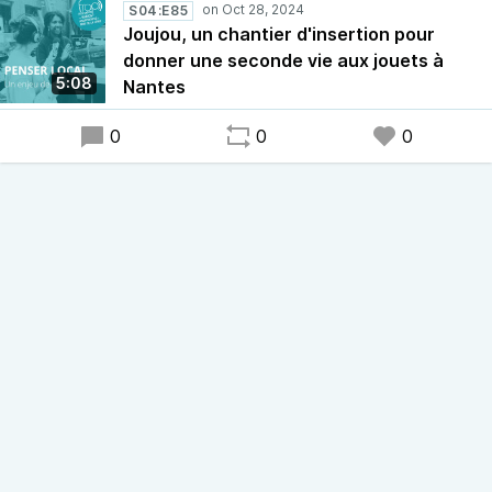
page Facebook
JoujouATAO
S04:E85
Penser local : un enjeu de société
est un programme
Joujou, un chantier d'insertion pour
commun des radios associatives en Pays de la Loire. Une
donner une seconde vie aux jouets à
émission mutualisée entre 15 radios qui, à travers la
5:08
Nantes
diffusion de reportages hebdomadaires, vous emmène à
0
0
0
la rencontre d’initiatives qui questionnent la proximité.
Penser le local pour questionner : la consommation, la
production, la culture, l’énergie, l’économie, la politique…
Bref, c’est un enjeu de société.