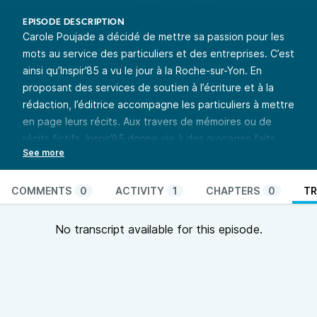
EPISODE DESCRIPTION
Carole Poujade a décidé de mettre sa passion pour les
mots au service des particuliers et des entreprises. C’est
ainsi qu’Inspir’85 a vu le jour à la Roche-sur-Yon. En
proposant des services de soutien à l’écriture et à la
rédaction, l’éditrice accompagne les particuliers à mettre
en page leurs récits. Aux travers de mémoires ou de
récits fictifs, Inspir’85 donne vie à des ouvrages faits
sur-mesure. Gwenaëlle Nicolas de Graffiti Urban Radio a
rencontré Carole Poujade à la Roche-sur-Yon pour
discuter de ce projet.
COMMENTS
0
ACTIVITY
1
CHAPTERS
0
TR
Penser local : un enjeu de société
est un programme
commun des radios associatives en Pays de la Loire. Une
No transcript available for this episode.
émission mutualisée entre 15 radios qui, à travers la
diffusion de reportages hebdomadaires, vous emmène à
la rencontre d’initiatives qui questionnent la proximité.
Penser le local pour questionner : la consommation, la
production, la culture, l’énergie, l’économie, la politique…