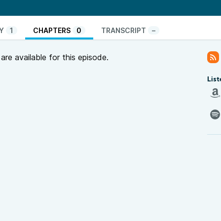
nicipale. Le Mat est porté par une équipe de
·e·s.
, a tendu son micro à Isabelle Tellier, directrice de la
Y
1
CHAPTERS
0
TRANSCRIPT
–
t, médiatrice.
sur le
site du MAT
.
re available for this episode.
Entreprendre dans la Culture en Pays de la Loire
.
 se tiendra le 7 mars dans les Halles 1 & 2 sur l’Île
List
 partent à la rencontre d’entrepreneuses et
Pays de la Loire.
é
est un programme commun des radios associatives
mutualisée entre 15 radios qui, à travers la diffusion
s emmène à la rencontre d’initiatives qui
 le local pour questionner : la consommation, la
l’économie, la politique… Bref, c’est un enjeu de