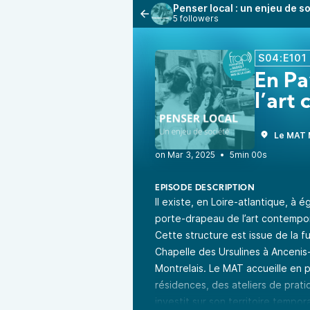
Penser local : un enjeu de s
5 followers
S04:E101
En Pa
l’art
Le MAT M
•
5min 00s
EPISODE DESCRIPTION
Il existe, en Loire-atlantique, à
porte-drapeau de l’art contemporai
Cette structure est issue de la fu
Chapelle des Ursulines à Ancenis
Montrelais. Le MAT accueille en p
résidences, des ateliers de prati
investit sur son territoire temp