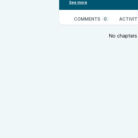
exemple un Ephad ou une salle mu
bénévoles et emploie trois salarié
Michel Sourget, d’
Alternantes FM
COMMENTS
0
ACTIVIT
programmation, et Jennifer Gober
Pour en savoir plus, rendez-vous 
No chapters a
La FRAP est partenaire du
Forum 
Dans le cadre de cet événement qui
de Nantes, les radios de la FRAP
d’entrepreneurs de la région des 
Penser local : un enjeu de sociét
en Pays de la Loire. Une émission 
de reportages hebdomadaires, vou
questionnent la proximité. Penser
production, la culture, l’énergie, 
société.