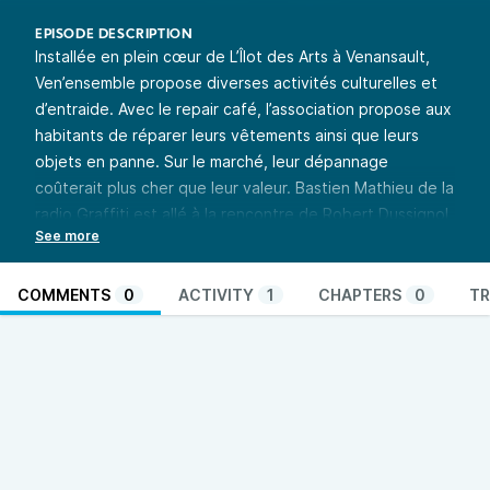
EPISODE DESCRIPTION
Installée en plein cœur de L’Îlot des Arts à Venansault,
Ven’ensemble propose diverses activités culturelles et
d’entraide. Avec le repair café, l’association propose aux
habitants de réparer leurs vêtements ainsi que leurs
objets en panne. Sur le marché, leur dépannage
coûterait plus cher que leur valeur. Bastien Mathieu de la
radio Graffiti est allé à la rencontre de Robert Dussignol,
le secrétaire de l’association. Pour lui, ce projet tend
également à développer le lien social au sein de la
commune.
COMMENTS
0
ACTIVITY
1
CHAPTERS
0
TR
Penser local : un enjeu de société
est un programme
commun des radios associatives en Pays de la Loire. Une
émission mutualisée entre 15 radios qui, à travers la
diffusion de reportages hebdomadaires, vous emmène à
la rencontre d’initiatives qui questionnent la proximité.
Penser le local pour questionner : la consommation, la
production, la culture, l’énergie, l’économie, la politique…