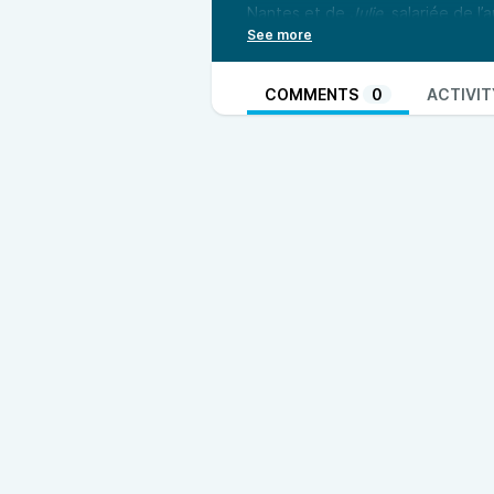
Nantes et de
Julie
, salariée de l
Pour en savoir plus, rendez-vous
Penser local : un enjeu de socié
associatives en Pays de la Loire.
COMMENTS
0
ACTIVIT
travers la diffusion de reporta
d’initiatives qui questionnent la 
consommation, la production, la cu
un enjeu de société.
Penser local : un enjeu de sociét
en Pays de la Loire. Une émission 
de reportages hebdomadaires, vou
questionnent la proximité. Penser
production, la culture, l’énergie, 
société.