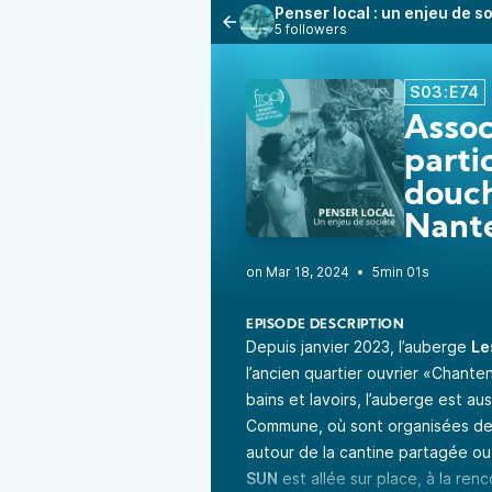
Penser local : un enjeu de s
5 followers
S03:E74
Assoc
parti
douch
Nant
•
5min 01s
EPISODE DESCRIPTION
Depuis janvier 2023, l’auberge
Le
l’ancien quartier ouvrier «Chanten
bains et lavoirs, l’auberge est aus
Commune, où sont organisées des
autour de la cantine partagée o
SUN
est allée sur place, à la renc