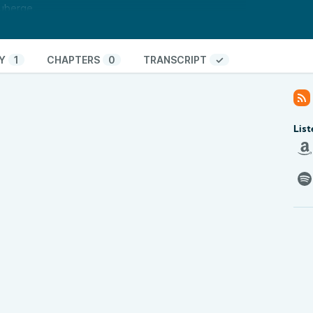
’auberge.
 sur
aubergelesbainsdouches.fr/
té
est un programme commun des radios
 Une émission mutualisée entre 14 radios qui, à
Y
1
CHAPTERS
0
TRANSCRIPT
✓
ges hebdomadaires, vous emmène à la rencontre
proximité. Penser le local pour questionner : la
lture, l’énergie, l’économie, la politique… Bref, c’est
List
é
est un programme commun des radios associatives
mutualisée entre 15 radios qui, à travers la diffusion
s emmène à la rencontre d’initiatives qui
 le local pour questionner : la consommation, la
l’économie, la politique… Bref, c’est un enjeu de