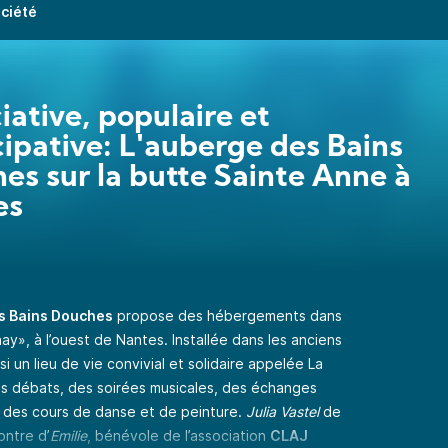
ociété
iative, populaire et
cipative: L'auberge des Bains
es sur la butte Sainte Anne à
es
s Bains Douches
propose des hébergements dans
ay», à l’ouest de Nantes. Installée dans les anciens
si un lieu de vie convivial et solidaire appelée La
 débats, des soirées musicales, des échanges
u des cours de danse et de peinture.
Julia Vastel
de
ontre d’
Emilie
, bénévole de l’association
CLAJ