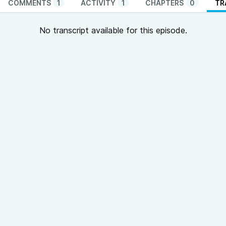
COMMENTS
1
ACTIVITY
1
CHAPTERS
0
TR
No transcript available for this episode.