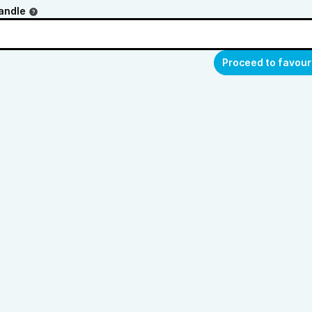
andle
Proceed to favour