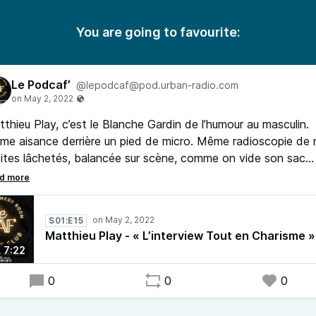
You are going to favourite:
Le Podcaf’
@lepodcaf@pod.urban-radio.com
thieu Play, c’est le Blanche Gardin de l’humour au masculin.
e aisance derrière un pied de micro. Même radioscopie de 
ites lâchetés, balancée sur scène, comme on vide son sac
z le psy. Matthieu est aussi l’un des derniers Rastas blancs.
 conversion, en forme de rédemption, qu’il stoppa, nette, le
r où il comprit que Bob Marley ne s’était pas réincarné en
S01:E15
rpoljack. Le Podcaf' de Matthieu Play, clap, c’est parti !
Matthieu Play - « L’interview Tout en Charisme »
7:22
0
0
0